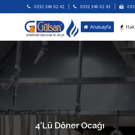
0332 346 02 42
0332 346 02 43
0332
Anasayfa
Hak
4’Lü Döner Ocağı