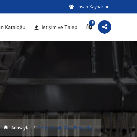
İnsan Kaynakları
TR
n Kataloğu
İletişim ve Talep
Anasayfa
Döner Ocağı (Gaz Emniyeti)