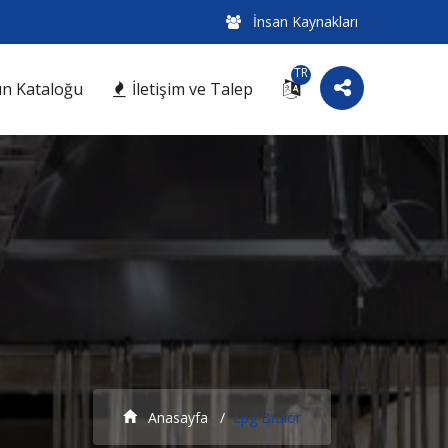
İnsan Kaynakları
TR
n Kataloğu
İletişim ve Talep
Anasayfa
Lpg Brülör