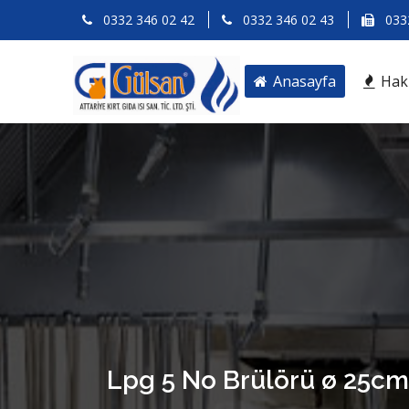
0332 346 02 42
0332 346 02 43
0332
Anasayfa
Hak
Lpg 5 No Brülörü ø 25cm