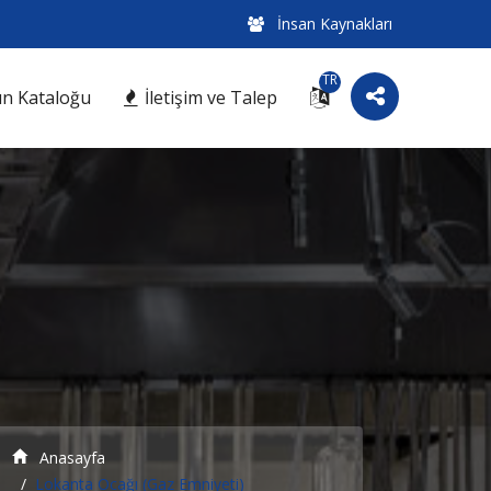
İnsan Kaynakları
TR
n Kataloğu
İletişim ve Talep
Anasayfa
Lokanta Ocağı (Gaz Emniyeti)