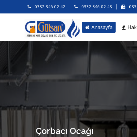
0332 346 02 42
0332 346 02 43
0332
Anasayfa
Hak
Çorbacı Ocağı