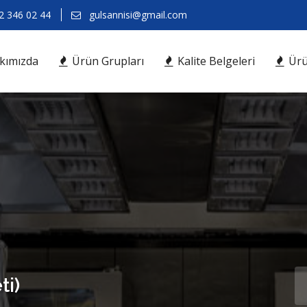
 346 02 44
gulsannisi@gmail.com
kımızda
Ürün Grupları
Kalite Belgeleri
Ürü
ti)