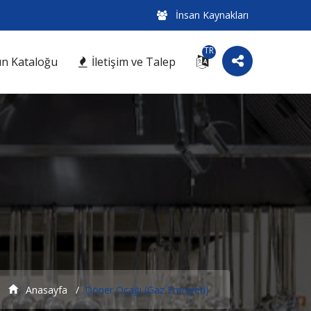
İnsan Kaynakları
TR
n Kataloğu
İletişim ve Talep
Anasayfa
Döner Ocağı (Gaz Emniyeti)