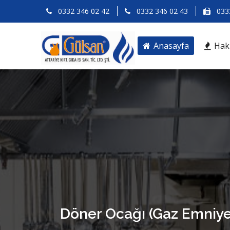
0332 346 02 42
0332 346 02 43
0332
Anasayfa
Hak
Döner Ocağı (Gaz Emniye